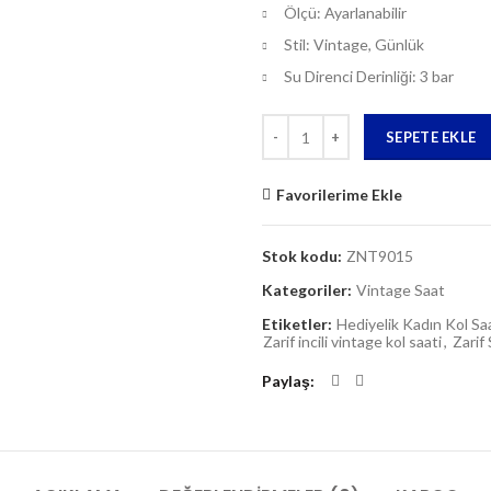
Ölçü: Ayarlanabilir
Stil: Vintage, Günlük
Su Direnci Derinliği: 3 bar
Miktar
SEPETE EKLE
Favorilerime Ekle
Stok kodu:
ZNT9015
Kategoriler:
Vintage Saat
Etiketler:
Hediyelik Kadın Kol Saa
Zarif incili vintage kol saati
,
Zarif 
Paylaş