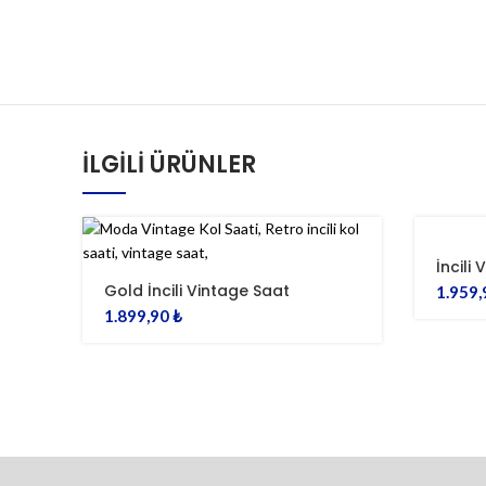
İLGILI ÜRÜNLER
İncili
Gold İncili Vintage Saat
1.959
1.899,90
₺