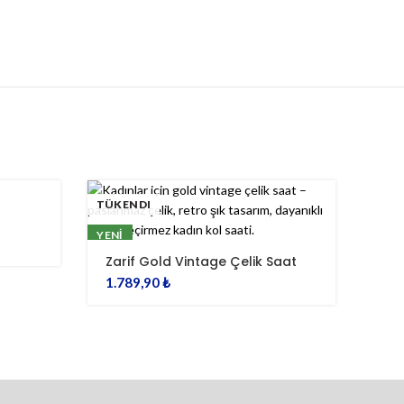
TÜKENDI
YENI
Zarif Gold Vintage Çelik Saat
1.789,90
₺