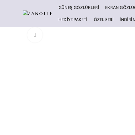
GÜNEŞ GÖZLÜKLERI
EKRAN GÖZLÜĞ
HEDIYE PAKETI
ÖZEL SERI
İNDIRI
Büyüt