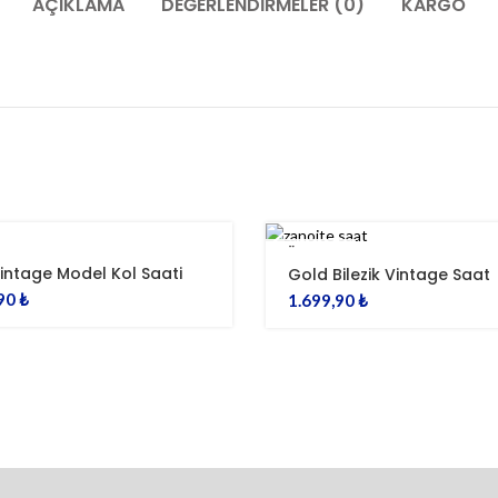
AÇIKLAMA
DEĞERLENDIRMELER (0)
KARGO
TÜKENDI
 Vintage Model Kol Saati
Gold Bilezik Vintage Saat
,90
₺
1.699,90
₺