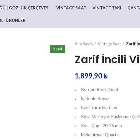
Ü | GÖZLÜK ÇERÇEVESI
VINTAGE SAAT
VINTAGE TAKI
ÇANT
MLI ÜRÜNLER
Ana Sayfa
Vintage Saat
Zarif İ
YENI
Zarif İncili 
1.899,90
₺
Kordon Renk: Gold
İç Renk: Beyaz
Cam Türü: Hardlex
Kasa Materyal: Paslanmaz Çeli
Kasa Çapı: 20-25 mm
Mekanizma: Quartz