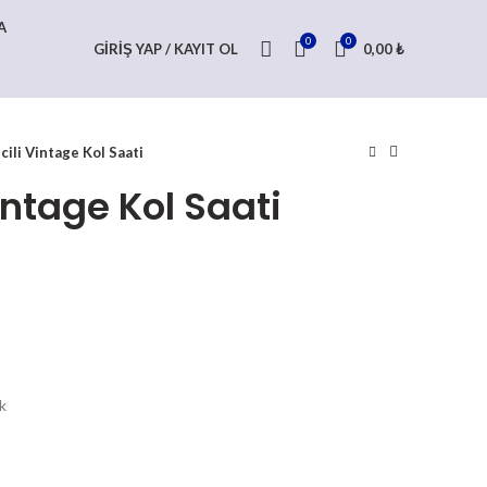
A
0
0
GIRIŞ YAP / KAYIT OL
0,00
₺
ncili Vintage Kol Saati
Vintage Kol Saati
k