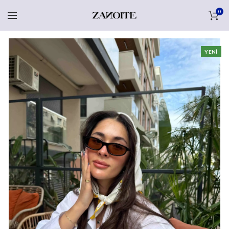
0
YENI