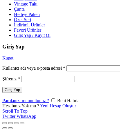
Vintage Takı
Çanta
Hediye Paketi
Özel Seri
İndirimli Ürünler
Favori Ürünler
Giriş Yap / Kayıt Ol
Giriş Yap
Kapat
Kullanıcı adı veya e-posta adresi
*
Şifreniz
*
Giriş Yap
Parolanızı mı unuttunuz ?
Beni Hatırla
Hesabınız Yok mu ?
Yeni Hesap Oluştur
Scroll To Top
Twitter
WhatsApp