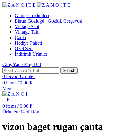
Güneş Gözlükleri
Ekran Gözlüğü | Gözlük Çerçevesi
Vintage Saat
Vintage Takı
Çanta
Hediye Paketi
Özel Seri
İndirimli Ürünler
Giriş Yap / Kayıt Ol
Search
0
Favori Ürünler
0
items
/
0,00
₺
Menü
0
items
/
0,00
₺
Ürünlere Geri Dön
vizon baget rugan çanta