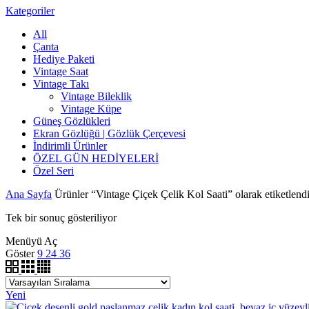
Kategoriler
All
Çanta
Hediye Paketi
Vintage Saat
Vintage Takı
Vintage Bileklik
Vintage Küpe
Güneş Gözlükleri
Ekran Gözlüğü | Gözlük Çerçevesi
İndirimli Ürünler
ÖZEL GÜN HEDİYELERİ
Özel Seri
Ana Sayfa
Ürünler “Vintage Çiçek Çelik Kol Saati” olarak etiketlend
Tek bir sonuç gösteriliyor
Menüyü Aç
Göster
9
24
36
Yeni