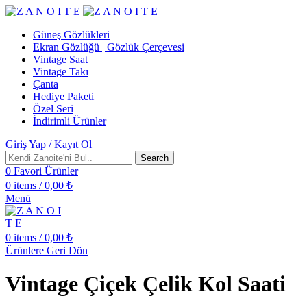
Güneş Gözlükleri
Ekran Gözlüğü | Gözlük Çerçevesi
Vintage Saat
Vintage Takı
Çanta
Hediye Paketi
Özel Seri
İndirimli Ürünler
Giriş Yap / Kayıt Ol
Search
0
Favori Ürünler
0
items
/
0,00
₺
Menü
0
items
/
0,00
₺
Ürünlere Geri Dön
Vintage Çiçek Çelik Kol Saati