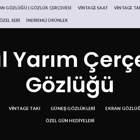
AN GÖZLÜĞÜ | GÖZLÜK ÇERÇEVESI
VINTAGE SAAT
VINTAGE TA
ÖZEL SERI
İNDIRIMLI ÜRÜNLER
l Yarım Çer
Gözlüğü
VINTAGE TAKI
GÜNEŞ GÖZLÜKLERI
EKRAN GÖZLÜĞ
ÖZEL GÜN HEDİYELERİ