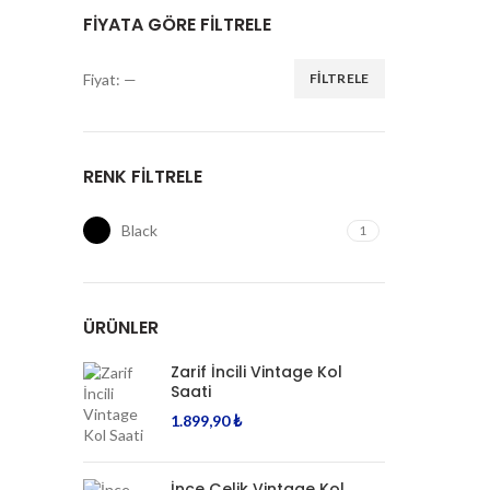
FIYATA GÖRE FILTRELE
Fiyat:
—
FILTRELE
En
En
düşük
yüksek
fiyat
fiyat
RENK FILTRELE
Black
1
ÜRÜNLER
Zarif İncili Vintage Kol
Saati
1.899,90
₺
İnce Çelik Vintage Kol