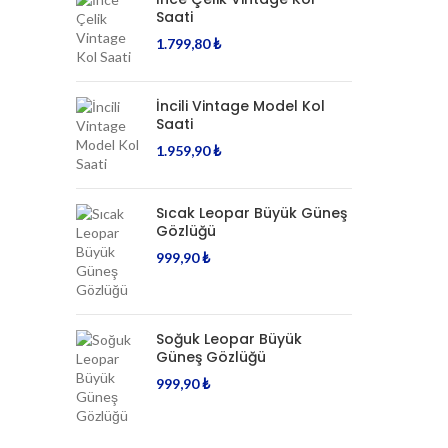
Saati
1.799,80
₺
İncili Vintage Model Kol
Saati
1.959,90
₺
Sıcak Leopar Büyük Güneş
Gözlüğü
999,90
₺
Soğuk Leopar Büyük
Güneş Gözlüğü
999,90
₺