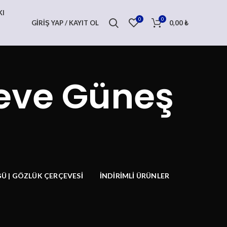
KI
0
0
GIRIŞ YAP / KAYIT OL
0,00
₺
çeve Güneş
Ü | GÖZLÜK ÇERÇEVESI
İNDIRIMLI ÜRÜNLER