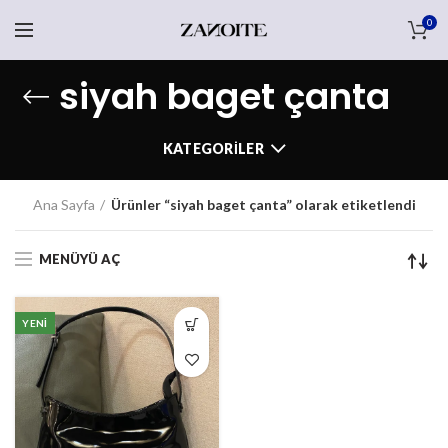
0
siyah baget çanta
KATEGORILER
Ana Sayfa
Ürünler “siyah baget çanta” olarak etiketlendi
MENÜYÜ AÇ
YENI