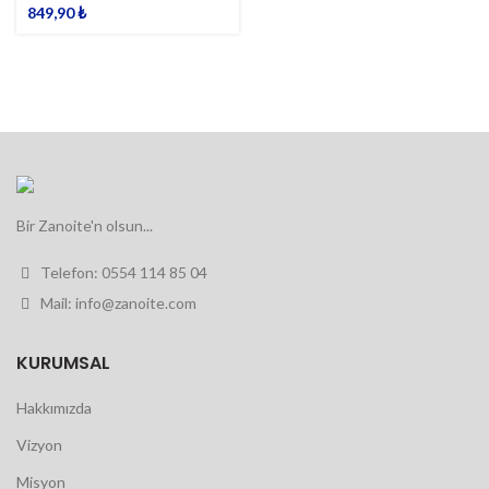
849,90
₺
Bir Zanoite'n olsun...
Telefon: 0554 114 85 04
Mail: info@zanoite.com
KURUMSAL
Hakkımızda
Vizyon
Misyon