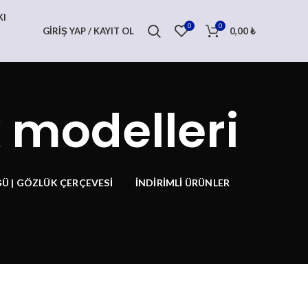
KI
0
0
GIRIŞ YAP / KAYIT OL
0,00
₺
k modelleri
Ü | GÖZLÜK ÇERÇEVESI
İNDIRIMLI ÜRÜNLER