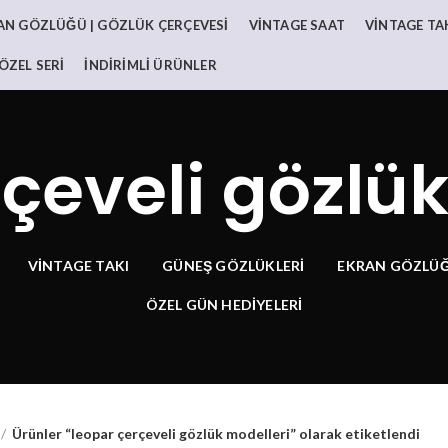
AN GÖZLÜĞÜ | GÖZLÜK ÇERÇEVESI
VINTAGE SAAT
VINTAGE TA
ÖZEL SERI
İNDIRIMLI ÜRÜNLER
çeveli gözlü
VINTAGE TAKI
GÜNEŞ GÖZLÜKLERI
EKRAN GÖZLÜĞ
ÖZEL GÜN HEDİYELERİ
Ürünler “leopar çerçeveli gözlük modelleri” olarak etiketlendi