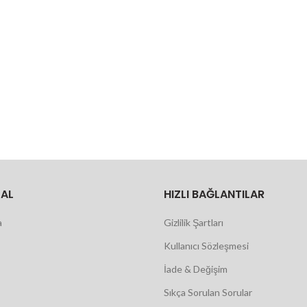
AL
HIZLI BAĞLANTILAR
a
Gizlilik Şartları
Kullanıcı Sözleşmesi
İade & Değişim
Sıkça Sorulan Sorular