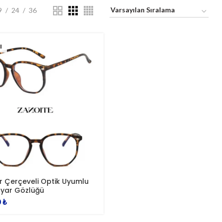
9
24
36
I
r Çerçeveli Optik Uyumlu
ayar Gözlüğü
0
₺