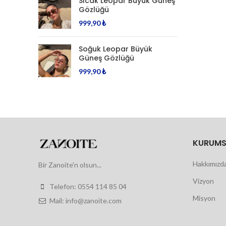
Sıcak Leopar Büyük Güneş
Gözlüğü
999,90
₺
Soğuk Leopar Büyük
Güneş Gözlüğü
999,90
₺
KURUMS
Hakkımızd
Bir Zanoite'n olsun...
Vizyon
Telefon: 0554 114 85 04
Misyon
Mail: info@zanoite.com