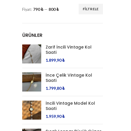
Fiyat:
790 ₺
—
800 ₺
FILTRELE
En
En
düşük
yüksek
fiyat
fiyat
ÜRÜNLER
Zarif İncili Vintage Kol
Saati
1.899,90
₺
İnce Çelik Vintage Kol
Saati
1.799,80
₺
İncili Vintage Model Kol
Saati
1.959,90
₺