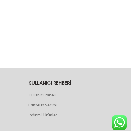
KULLANICI REHBERI
Kullanıcı Paneli
Editörün Seçimi
İndirimli Ürünler