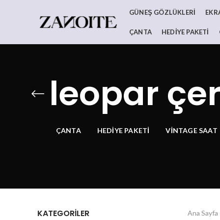
GÜNEŞ GÖZLÜKLERI
EKR
ÇANTA
HEDIYE PAKETI
leopar çer
ÇANTA
HEDIYE PAKETI
VINTAGE SAAT
KATEGORILER
Ana Sayfa