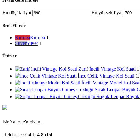
Fiyata Göre Filtrele
En düşük fiyat
En yüksek fiyat
Renk Filtrele
Kırmızı
Kırmızı
1
Silver
Silver
1
Ürünler
Zarif İncili Vintage Kol Saati
1
İnce Çelik Vintage Kol Saati
1
İncili Vintage Model Kol Saa
Sıcak Leopar Büyük 
Soğuk Leopar Büyük
Bir Zanoite'n olsun...
Telefon: 0554 114 85 04