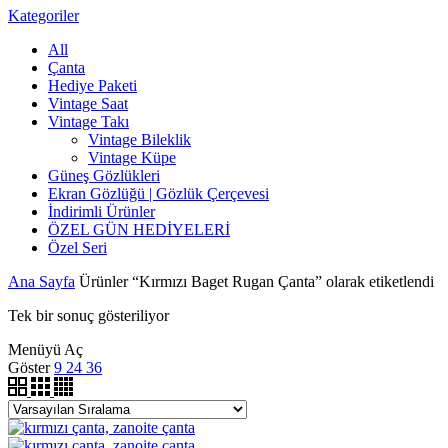
Kategoriler
All
Çanta
Hediye Paketi
Vintage Saat
Vintage Takı
Vintage Bileklik
Vintage Küpe
Güneş Gözlükleri
Ekran Gözlüğü | Gözlük Çerçevesi
İndirimli Ürünler
ÖZEL GÜN HEDİYELERİ
Özel Seri
Ana Sayfa
Ürünler “Kırmızı Baget Rugan Çanta” olarak etiketlendi
Tek bir sonuç gösteriliyor
Menüyü Aç
Göster
9
24
36