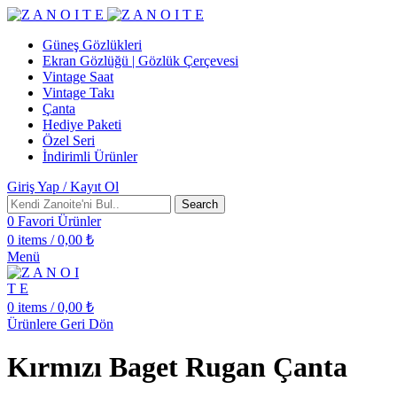
Güneş Gözlükleri
Ekran Gözlüğü | Gözlük Çerçevesi
Vintage Saat
Vintage Takı
Çanta
Hediye Paketi
Özel Seri
İndirimli Ürünler
Giriş Yap / Kayıt Ol
Search
0
Favori Ürünler
0
items
/
0,00
₺
Menü
0
items
/
0,00
₺
Ürünlere Geri Dön
Kırmızı Baget Rugan Çanta