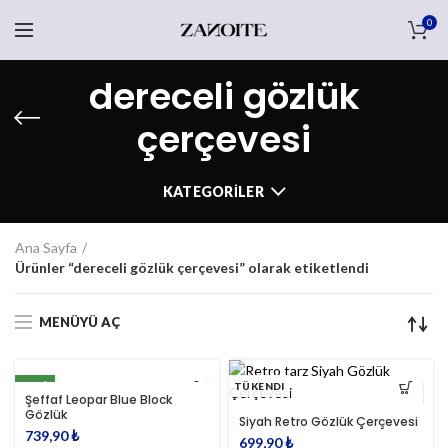
0
dereceli gözlük
çerçevesi
KATEGORILER
Ana Sayfa
Ürünler “dereceli gözlük çerçevesi” olarak etiketlendi
MENÜYÜ AÇ
YENI
TÜKENDI
Şeffaf Leopar Blue Block
Gözlük
Siyah Retro Gözlük Çerçevesi
739,90
₺
699,90
₺