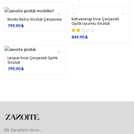
TÜKENDI
Kahverengi İnce Çerçeveli
Bordo Retro Gözlük Çerçevesi
Optik Uyumlu Gözlük
799,90
₺
849,90
₺
Leopar İnce Çerçeveli Optik
Gözlük
799,90
₺
Bir Zanoite'n olsun...