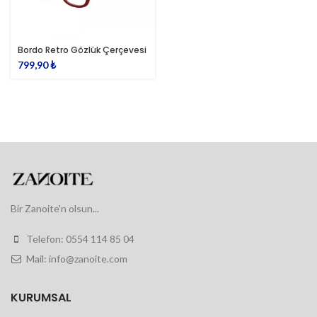
Bordo Retro Gözlük Çerçevesi
799,90
₺
Bir Zanoite'n olsun...
Telefon: 0554 114 85 04
Mail: info@zanoite.com
KURUMSAL