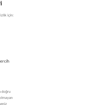
i
lik için:
tercih
a doğru
n olmayan
meniz