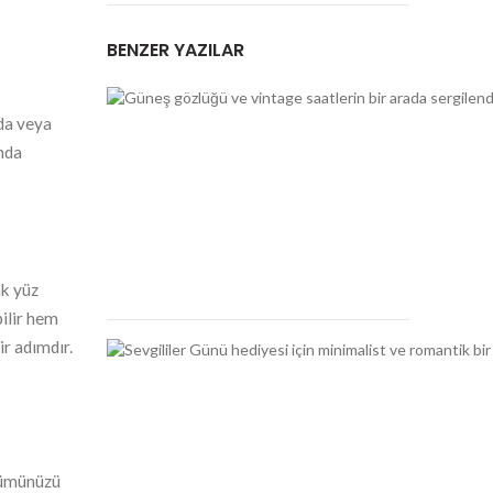
BENZER YAZILAR
da veya
nda
ak yüz
bilir hem
r adımdır.
ünümünüzü