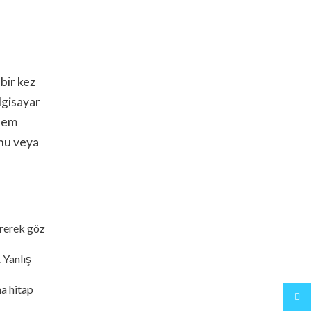
 bir kez
lgisayar
önem
onu veya
ürerek göz
 Yanlış
na hitap
Twitt