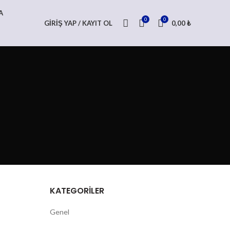
A
0
0
GIRIŞ YAP / KAYIT OL
0,00
₺
KATEGORILER
Genel