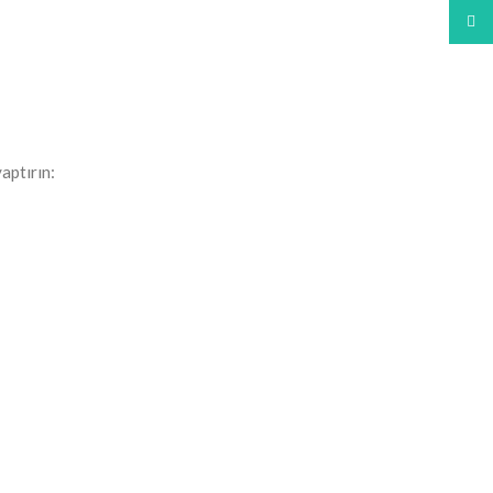
What
aptırın: