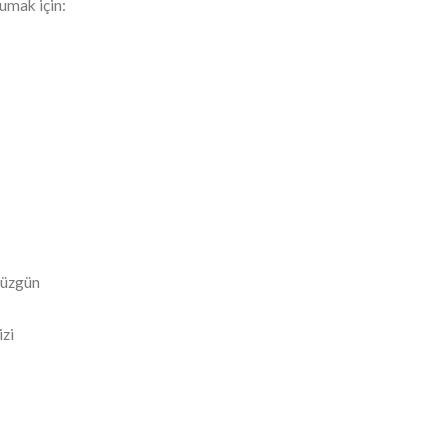
rumak için:
 düzgün
izi