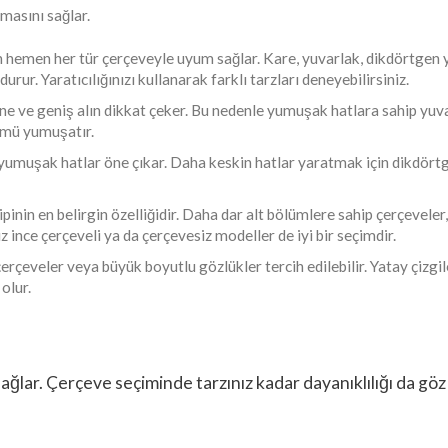
masını sağlar.
n hemen her tür çerçeveyle uyum sağlar. Kare, yuvarlak, dikdörtgen 
urur. Yaratıcılığınızı kullanarak farklı tarzları deneyebilirsiniz.
ene ve geniş alın dikkat çeker. Bu nedenle yumuşak hatlara sahip yuv
nümü yumuşatır.
yumuşak hatlar öne çıkar. Daha keskin hatlar yaratmak için dikdörtg
ipinin en belirgin özelliğidir. Daha dar alt bölümlere sahip çerçeveler
z ince çerçeveli ya da çerçevesiz modeller de iyi bir seçimdir.
rçeveler veya büyük boyutlu gözlükler tercih edilebilir. Yatay çizgil
olur.
ğlar. Çerçeve seçiminde tarzınız kadar dayanıklılığı da gö