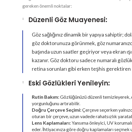
gereken önemli noktalar:
Düzenli Göz Muayenesi:
Göz sağlığınız dinamik bir yapıya sahiptir; dol
göz doktorunuza görünmek, göz numaranızdaki 
başında uzun saatler geçiriyor veya ekran ışı
kazanır. Göz doktoru sadece numaralı gözlük
retina sorunları gibi erken teşhis gerektiren 
Eski Gözlükleri Yenileyin:
Rutin Bakım:
Gözlüğünüzü düzenli temizleyerek, çiz
yorgunluğunu artırabilir.
Doğru Çerçeve Seçimi:
Çerçeve seçerken yalnızca
oturan bir çerçeve, uzun vadede rahatsızlık yaratabi
Lens Kaplamaları:
Yansıma önleyici, UV korumalı v
eder. İhtiyacınıza göre doğru kaplamaları seçmek 