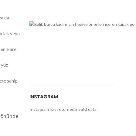
ya da
arlak veya
en, kare
, yüz
ere sahip
INSTAGRAM
Instagram has returned invalid data.
z önünde