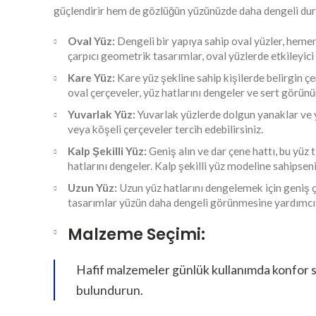
güçlendirir hem de gözlüğün yüzünüzde daha dengeli dur
Oval Yüz:
Dengeli bir yapıya sahip oval yüzler, heme
çarpıcı geometrik tasarımlar, oval yüzlerde etkileyici d
Kare Yüz:
Kare yüz şekline sahip kişilerde belirgin ç
oval çerçeveler, yüz hatlarını dengeler ve sert görü
Yuvarlak Yüz:
Yuvarlak yüzlerde dolgun yanaklar ve 
veya köşeli çerçeveler tercih edebilirsiniz.
Kalp Şekilli Yüz:
Geniş alın ve dar çene hattı, bu yüz t
hatlarını dengeler. Kalp şekilli yüz modeline sahipseni
Uzun Yüz:
Uzun yüz hatlarını dengelemek için geniş çe
tasarımlar yüzün daha dengeli görünmesine yardımcı 
Malzeme Seçimi:
Hafif malzemeler günlük kullanımda konfor sa
bulundurun.