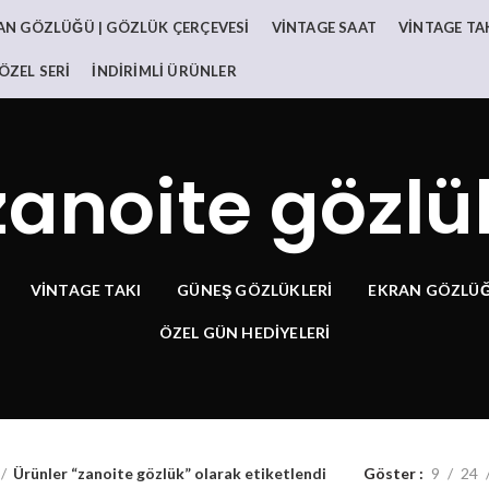
AN GÖZLÜĞÜ | GÖZLÜK ÇERÇEVESI
VINTAGE SAAT
VINTAGE TA
ÖZEL SERI
İNDIRIMLI ÜRÜNLER
zanoite gözlü
VINTAGE TAKI
GÜNEŞ GÖZLÜKLERI
EKRAN GÖZLÜĞ
ÖZEL GÜN HEDİYELERİ
Ürünler “zanoite gözlük” olarak etiketlendi
Göster
9
24