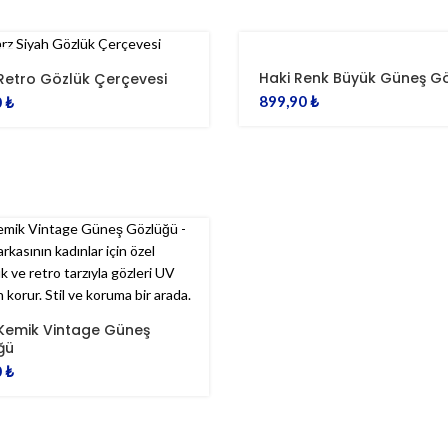
I
Haki Renk Büyük Güneş G
Retro Gözlük Çerçevesi
899,90
₺
0
₺
 Kemik Vintage Güneş
ğü
0
₺