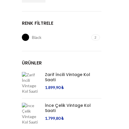
En
En
düşük
yüksek
fiyat
fiyat
RENK FILTRELE
Black
2
ÜRÜNLER
Zarif İncili Vintage Kol
Saati
1.899,90
₺
İnce Çelik Vintage Kol
Saati
1.799,80
₺