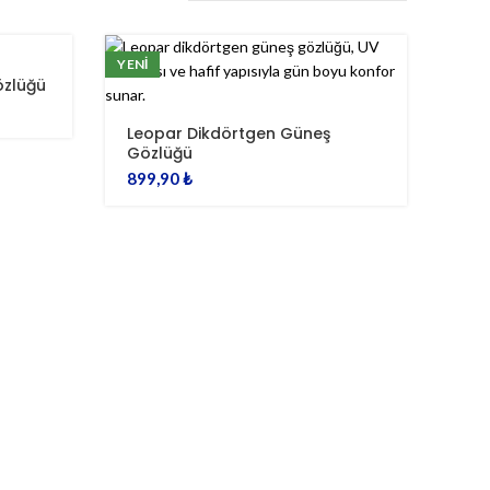
YENI
özlüğü
Leopar Dikdörtgen Güneş
Gözlüğü
899,90
₺