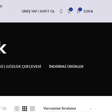
KI
0
0
GIRIŞ YAP / KAYIT OL
0,00
₺
k
Ü | GÖZLÜK ÇERÇEVESI
İNDIRIMLI ÜRÜNLER
36