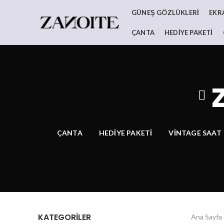
GÜNEŞ GÖZLÜKLERI
EKR
ÇANTA
HEDIYE PAKETI
ÇANTA
HEDIYE PAKETI
VINTAGE SAAT
KATEGORILER
Ana Sayfa