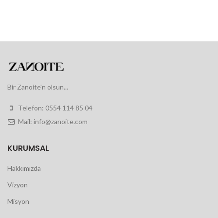
Bir Zanoite'n olsun...
Telefon: 0554 114 85 04
Mail: info@zanoite.com
KURUMSAL
Hakkımızda
Vizyon
Misyon