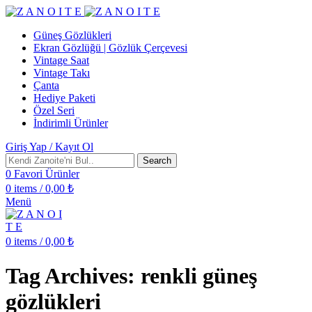
Güneş Gözlükleri
Ekran Gözlüğü | Gözlük Çerçevesi
Vintage Saat
Vintage Takı
Çanta
Hediye Paketi
Özel Seri
İndirimli Ürünler
Giriş Yap / Kayıt Ol
Search
0
Favori Ürünler
0
items
/
0,00
₺
Menü
0
items
/
0,00
₺
Tag Archives: renkli güneş
gözlükleri