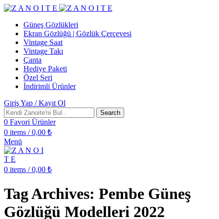
Güneş Gözlükleri
Ekran Gözlüğü | Gözlük Çerçevesi
Vintage Saat
Vintage Takı
Çanta
Hediye Paketi
Özel Seri
İndirimli Ürünler
Giriş Yap / Kayıt Ol
Search
0
Favori Ürünler
0
items
/
0,00
₺
Menü
0
items
/
0,00
₺
Tag Archives: Pembe Güneş
Gözlüğü Modelleri 2022