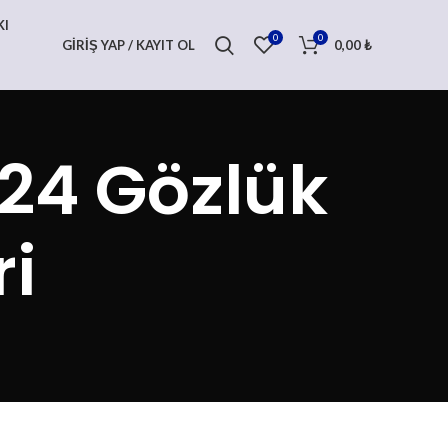
KI
0
0
GIRIŞ YAP / KAYIT OL
0,00
₺
24 Gözlük
i