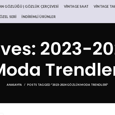
AN GÖZLÜĞÜ | GÖZLÜK ÇERÇEVESI
VINTAGE SAAT
VINTAGE TA
ÖZEL SERI
İNDIRIMLI ÜRÜNLER
ives: 2023-20
Moda Trendler
ANASAYFA
POSTS TAGGED "2023-2024 GÖZLÜK MODA TRENDLERI"