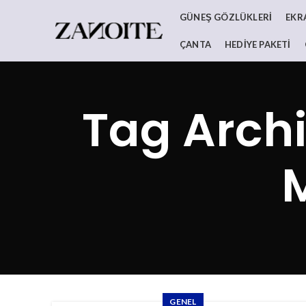
GÜNEŞ GÖZLÜKLERI
EKR
ÇANTA
HEDIYE PAKETI
Tag Arch
GENEL